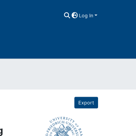
Log In
Export
g