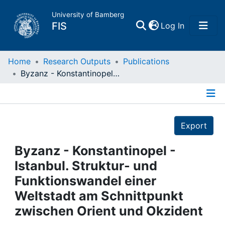
University of Bamberg
(current)
FIS
Log In
Home
Home
Research Outputs
Publications
Byzanz - Konstantinopel - Istanbul. Struktur- und Funktionswandel einer Weltstadt am Schnittpunkt zwischen Orient und Okzident
Publications
Details
Research Data
Export
Projects
Byzanz - Konstantinopel -
Istanbul. Struktur- und
People
Funktionswandel einer
Weltstadt am Schnittpunkt
Institutions
zwischen Orient und Okzident