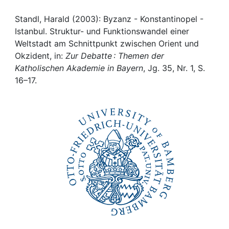
Awards
Standl, Harald (2003): Byzanz - Konstantinopel -
My FIS
Istanbul. Struktur- und Funktionswandel einer
Weltstadt am Schnittpunkt zwischen Orient und
Help
Okzident, in:
Zur Debatte : Themen der
Katholischen Akademie in Bayern
, Jg. 35, Nr. 1, S.
16–17.