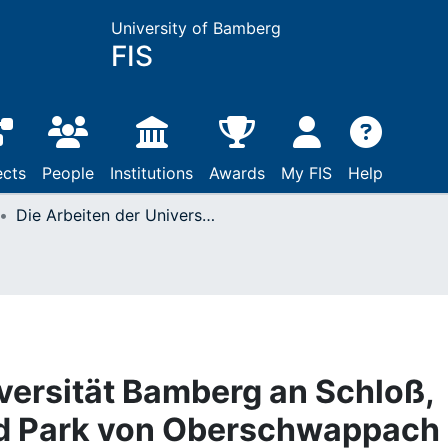
University of Bamberg
FIS
ects
People
Institutions
Awards
My FIS
Help
Die Arbeiten der Universität Bamberg an Schloß, Terrassengarten und Park von Oberschwappach : mit einem Einschub von Friedrich Sell und Dieter Wenig zur Baugeschichte des Wachhäuschens und dem Parkgutachten von Karin Götz
iversität Bamberg an Schloß,
d Park von Oberschwappach 