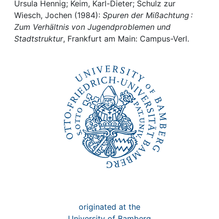
Awards
Ursula Hennig; Keim, Karl-Dieter; Schulz zur
Wiesch, Jochen (1984):
Spuren der Mißachtung :
My FIS
Zum Verhältnis von Jugendproblemen und
Stadtstruktur
, Frankfurt am Main: Campus-Verl.
Help
originated at the
University of Bamberg