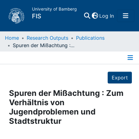
University of Bamberg
(current)
FIS
Log In
Home
Home
Research Outputs
Publications
Spuren der Mißachtung : Zum Verhältnis von Jugendproblemen und Stadtstruktur
Publications
Details
Research Data
Export
Projects
Spuren der Mißachtung : Zum
Verhältnis von
People
Jugendproblemen und
Stadtstruktur
Institutions