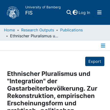
University of Bamberg
(current)
FIS
Log In
Home
Home
Research Outputs
Publications
Ethnischer Pluralismus und "Integration" der Gastarbeiterbevölkerung. Zur Rekonstruktion, empirischen Erscheinungsform und praktisch- politischen Relevanz des sozial-räumlichen Konzepts der Einwandererkolonie
Publications
Details
Research Data
Export
Projects
Ethnischer Pluralismus und
"Integration" der
People
Gastarbeiterbevölkerung. Zur
Rekonstruktion, empirischen
Institutions
Erscheinungsform und