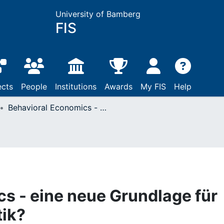
University of Bamberg
FIS
ects
People
Institutions
Awards
My FIS
Help
Behavioral Economics - eine neue Grundlage für die Verbraucherpolitik?
s - eine neue Grundlage für
tik?