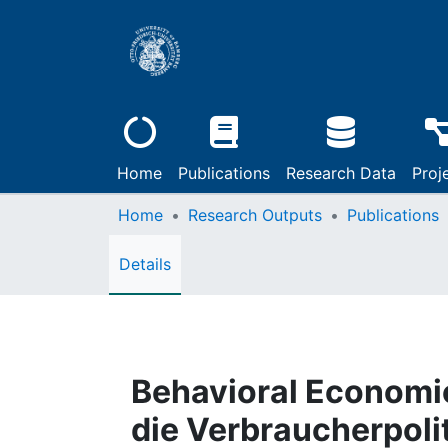
Home
Publications
Research Data
Proj
Home
Research Outputs
Publications
Details
Behavioral Economic
die Verbraucherpoli