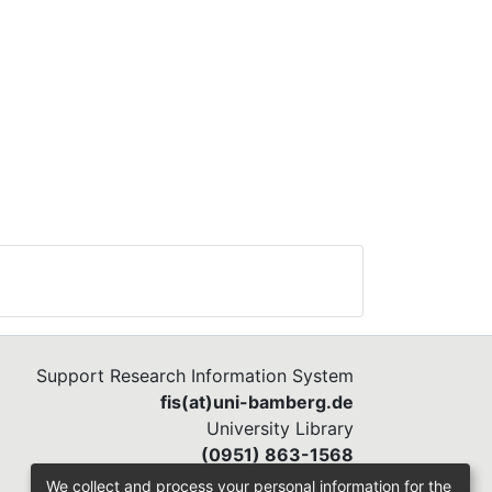
Support Research Information System
fis(at)uni-bamberg.de
University Library
(0951) 863-1568
We collect and process your personal information for the