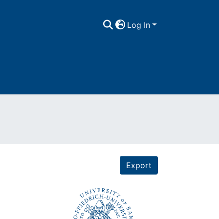
Log In
Export