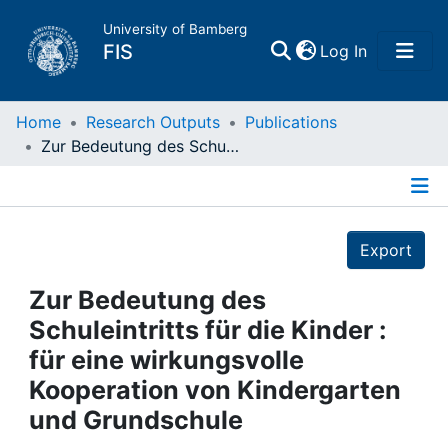
University of Bamberg
(current)
FIS
Log In
Home
Home
Research Outputs
Publications
Zur Bedeutung des Schuleintritts für die Kinder : für eine wirkungsvolle Kooperation von Kindergarten und Grundschule
Publications
Details
Research Data
Export
Projects
Zur Bedeutung des
Schuleintritts für die Kinder :
People
für eine wirkungsvolle
Kooperation von Kindergarten
Institutions
und Grundschule