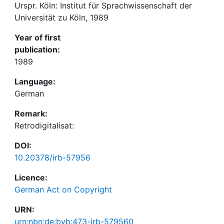
Urspr. Köln: Institut für Sprachwissenschaft der
Universität zu Köln, 1989
Year of first
publication:
1989
Language:
German
Remark:
Retrodigitalisat:
DOI:
10.20378/irb-57956
Licence:
German Act on Copyright
URN:
urn:nbn:de:bvb:473-irb-579560