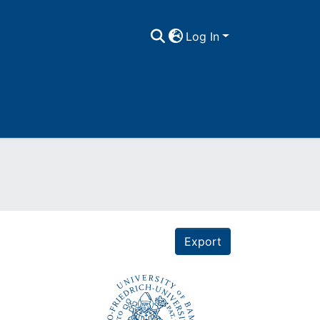
Log In
Export