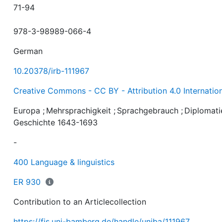
71-94
978-3-98989-066-4
German
10.20378/irb-111967
Creative Commons - CC BY - Attribution 4.0 Internatio
Europa
;
Mehrsprachigkeit
;
Sprachgebrauch
;
Diplomati
Geschichte 1643-1693
-
400 Language & linguistics
ER 930
Contribution to an Articlecollection
https://fis.uni-bamberg.de/handle/uniba/111967