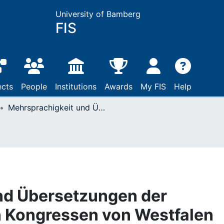
University of Bamberg
FIS
ects
People
Institutions
Awards
My FIS
Help
Mehrsprachigkeit und Übersetzungen der Mediationen auf den Kongressen von Westfalen (1643–1649) und Karlowitz (1698–1699)
nd Übersetzungen der
n Kongressen von Westfalen