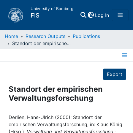
University of Bamberg
(current)
FIS
Log In
Home
Home
Research Outputs
Publications
Standort der empirischen Verwaltungsforschung
Publications
Details
Research Data
Export
Projects
Standort der empirischen
Verwaltungsforschung
People
Institutions
Derlien, Hans-Ulrich (2000): Standort der
empirischen Verwaltungsforschung, in: Klaus König
(Hrsg.),
Verwaltung und Verwaltungsforschung :