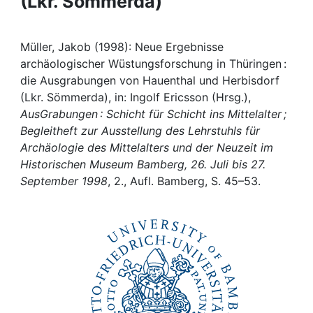
(Lkr. Sömmerda)
Awards
My FIS
Müller, Jakob (1998): Neue Ergebnisse
archäologischer Wüstungsforschung in Thüringen :
Help
die Ausgrabungen von Hauenthal und Herbisdorf
(Lkr. Sömmerda), in: Ingolf Ericsson (Hrsg.),
AusGrabungen : Schicht für Schicht ins Mittelalter ;
Begleitheft zur Ausstellung des Lehrstuhls für
Archäologie des Mittelalters und der Neuzeit im
Historischen Museum Bamberg, 26. Juli bis 27.
September 1998
, 2., Aufl. Bamberg, S. 45–53.