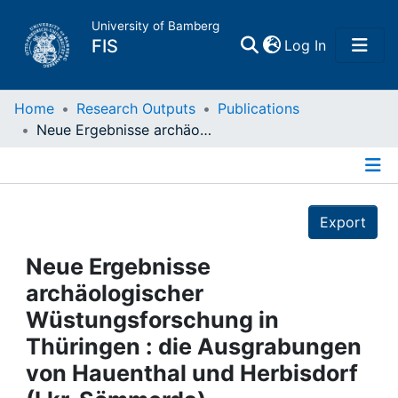
University of Bamberg
(current)
FIS
Log In
Home
Home
Research Outputs
Publications
Neue Ergebnisse archäologischer Wüstungsforschung in Thüringen : die Ausgrabungen von Hauenthal und Herbisdorf (Lkr. Sömmerda)
Publications
Details
Research Data
Export
Projects
Neue Ergebnisse
archäologischer
People
Wüstungsforschung in
Thüringen : die Ausgrabungen
Institutions
von Hauenthal und Herbisdorf