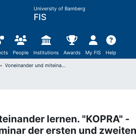
University of Bamberg
FIS
ects
People
Institutions
Awards
My FIS
Help
Voneinander und miteinander lernen. "KOPRA" - das Kooperationsseminar der ersten und zweiten Phase der Lehrer(innen) bildung in Bamberg
einander lernen. "KOPRA" -
inar der ersten und zweite