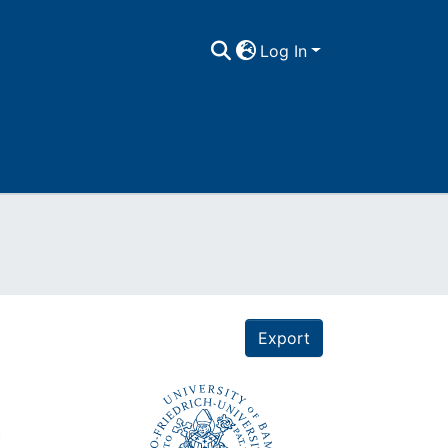
Log In
Export
n