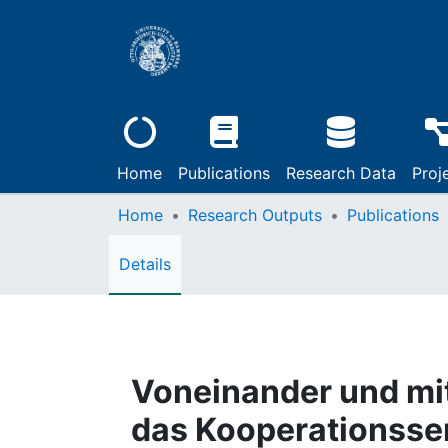
Home
Publications
Research Data
Proj
Home
Research Outputs
Publications
Details
Voneinander und mit
das Kooperationssem