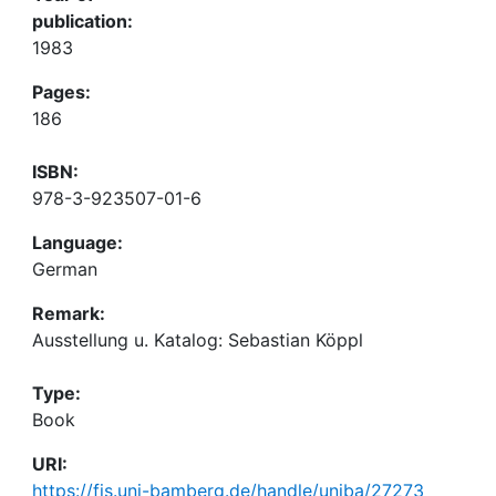
publication:
1983
Pages:
186
ISBN:
978-3-923507-01-6
Language:
German
Remark:
Ausstellung u. Katalog: Sebastian Köppl
Type:
Book
URI:
https://fis.uni-bamberg.de/handle/uniba/27273