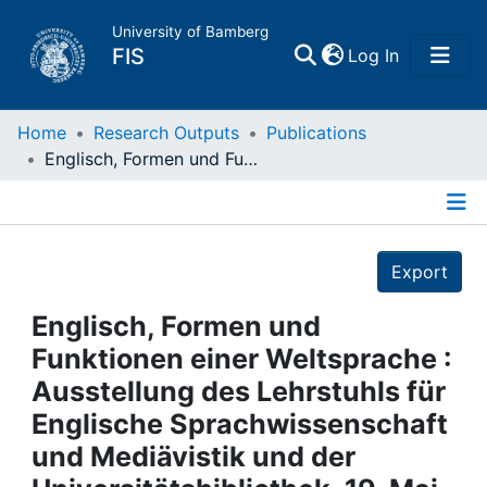
University of Bamberg
(current)
FIS
Log In
Home
Home
Research Outputs
Publications
Englisch, Formen und Funktionen einer Weltsprache : Ausstellung des Lehrstuhls für Englische Sprachwissenschaft und Mediävistik und der Universitätsbibliothek. 19. Mai bis 30. Juni 1983
Publications
Details
Research Data
Export
Projects
Englisch, Formen und
Funktionen einer Weltsprache :
People
Ausstellung des Lehrstuhls für
Englische Sprachwissenschaft
Institutions
und Mediävistik und der