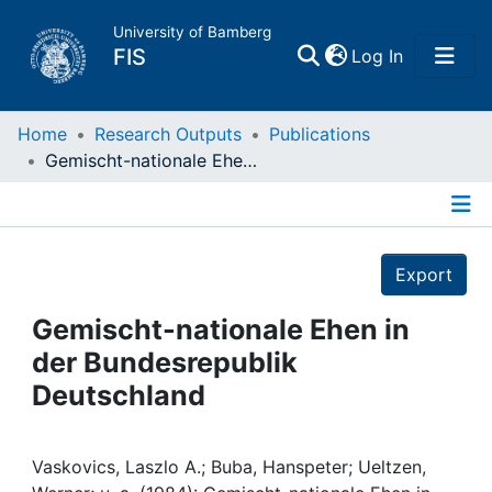
University of Bamberg
(current)
FIS
Log In
Home
Home
Research Outputs
Publications
Gemischt-nationale Ehen in der Bundesrepublik Deutschland
Publications
Details
Research Data
Export
Projects
Gemischt-nationale Ehen in
der Bundesrepublik
People
Deutschland
Institutions
Vaskovics, Laszlo A.; Buba, Hanspeter; Ueltzen,