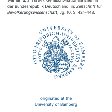
Awards
Werner; u. a. (1984): Gemischt-nationale Ehen in
der Bundesrepublik Deutschland, in:
Zeitschrift für
Bevölkerungswissenschaft
, Jg. 10, S. 421–448.
My FIS
Help
originated at the
University of Bamberg