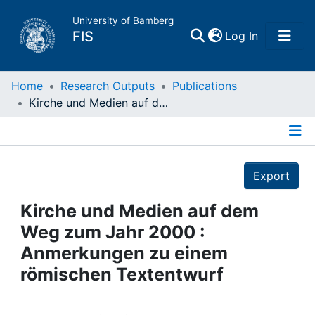
University of Bamberg
(current)
FIS
Log In
Home
Home
Research Outputs
Publications
Kirche und Medien auf dem Weg zum Jahr 2000 : Anmerkungen zu einem römischen Textentwurf
Publications
Details
Research Data
Export
Projects
Kirche und Medien auf dem
Weg zum Jahr 2000 :
People
Anmerkungen zu einem
römischen Textentwurf
Institutions