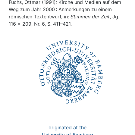
Awards
Fuchs, Ottmar (1991): Kirche und Medien auf dem
Weg zum Jahr 2000 : Anmerkungen zu einem
My FIS
römischen Textentwurf, in:
Stimmen der Zeit
, Jg.
116 = 209, Nr. 6, S. 411–421.
Help
originated at the
University of Bamberg