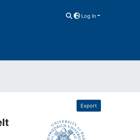
Log In
Export
lt