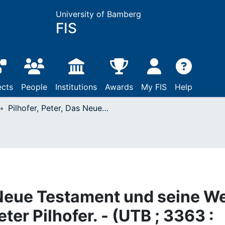
University of Bamberg
FIS
ects
People
Institutions
Awards
My FIS
Help
Pilhofer, Peter, Das Neue Testament und seine Welt : eine Einführung / Peter Pilhofer. - (UTB ; 3363 : Theologie ; 3363): Tübingen, 2010
s Neue Testament und seine We
eter Pilhofer. - (UTB ; 3363 :