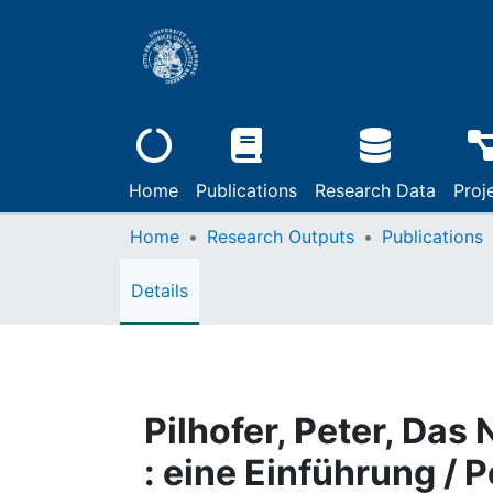
Home
Publications
Research Data
Proj
Home
Research Outputs
Publications
Details
Pilhofer, Peter, Da
: eine Einführung / P