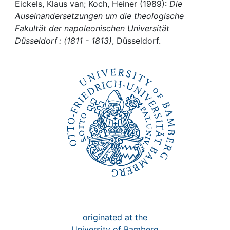
Awards
Eickels, Klaus van; Koch, Heiner (1989):
Die
Auseinandersetzungen um die theologische
My FIS
Fakultät der napoleonischen Universität
Düsseldorf : (1811 - 1813)
, Düsseldorf.
Help
originated at the
University of Bamberg