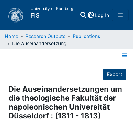
University of Bamberg
(current)
FIS
Log In
Home
Home
Research Outputs
Publications
Die Auseinandersetzungen um die theologische Fakultät der napoleonischen Universität Düsseldorf : (1811 - 1813)
Publications
Details
Research Data
Export
Projects
Die Auseinandersetzungen um
die theologische Fakultät der
People
napoleonischen Universität
Düsseldorf : (1811 - 1813)
Institutions