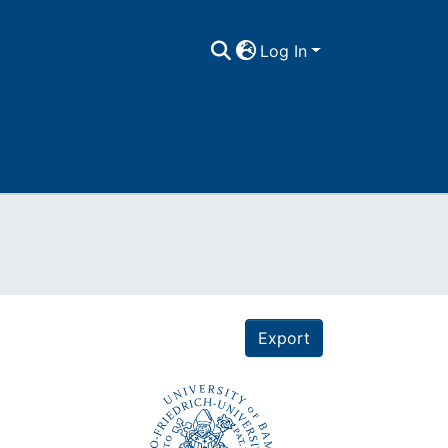
Log In
Export