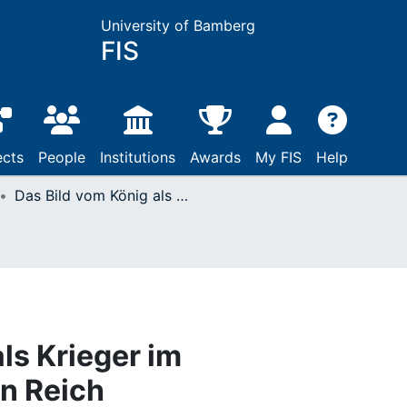
University of Bamberg
FIS
ects
People
Institutions
Awards
My FIS
Help
Das Bild vom König als Krieger im hochmittelalterlichen Reich
ls Krieger im
en Reich