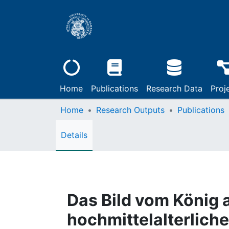
Home
Publications
Research Data
Proj
Home
Research Outputs
Publications
Details
Das Bild vom König a
hochmittelalterlich