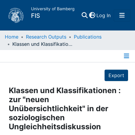
University of Bamberg
(current)
FIS
Log In
Home
Home
Research Outputs
Publications
Klassen und Klassifikationen : zur "neuen Unübersichtlichkeit" in der soziologischen Ungleichheitsdiskussion
Publications
Details
Research Data
Export
Projects
Klassen und Klassifikationen :
zur "neuen
People
Unübersichtlichkeit" in der
soziologischen
Institutions
Ungleichheitsdiskussion