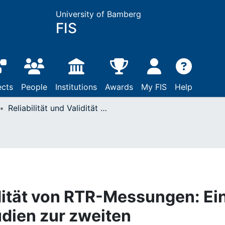
University of Bamberg
FIS
ects
People
Institutions
Awards
My FIS
Help
Reliabilität und Validität von RTR-Messungen: Ein Vergleich zweier Studien zur zweiten Fernsehdebatte im Bundestagswahlkampf 2002
idität von RTR-Messungen: Ei
udien zur zweiten