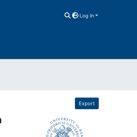
Log In
Export
n