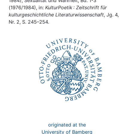
Awards
1984), Sexualität und Wahrheit, Bd. 1-3
(1976/1984), in:
KulturPoetik : Zeitschrift für
kulturgeschichtliche Literaturwissenschaft
, Jg. 4,
My FIS
Nr. 2, S. 245–254.
Help
originated at the
University of Bamberg