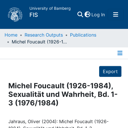
University of Bamberg
(current)
FIS
Log In
Home
Home
Research Outputs
Publications
Michel Foucault (1926-1984), Sexualität und Wahrheit, Bd. 1-3 (1976/1984)
Publications
Details
Research Data
Export
Projects
Michel Foucault (1926-1984),
Sexualität und Wahrheit, Bd. 1-
People
3 (1976/1984)
Institutions
Jahraus, Oliver (2004): Michel Foucault (1926-