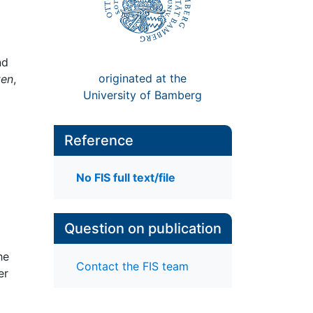
nd
originated at the
ten
,
University of Bamberg
Reference
No FIS full text/file
Question on publication
he
Contact the FIS team
er