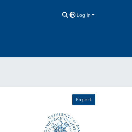
Log In
Export