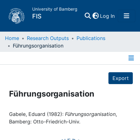
University of Bamberg
(current)
FIS
Log In
Home
Home
Research Outputs
Publications
Führungsorganisation
Publications
Details
Research Data
Export
Projects
Führungsorganisation
People
Gabele, Eduard (1982):
Führungsorganisation
,
Bamberg: Otto-Friedrich-Univ.
Institutions