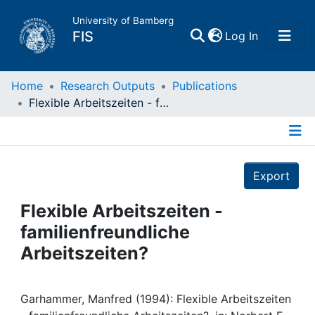
University of Bamberg
(current)
FIS
Log In
Home
Home
Research Outputs
Publications
Flexible Arbeitszeiten - familienfreundliche Arbeitszeiten?
Publications
Details
Research Data
Export
Projects
Flexible Arbeitszeiten -
familienfreundliche
People
Arbeitszeiten?
Institutions
Garhammer, Manfred (1994): Flexible Arbeitszeiten