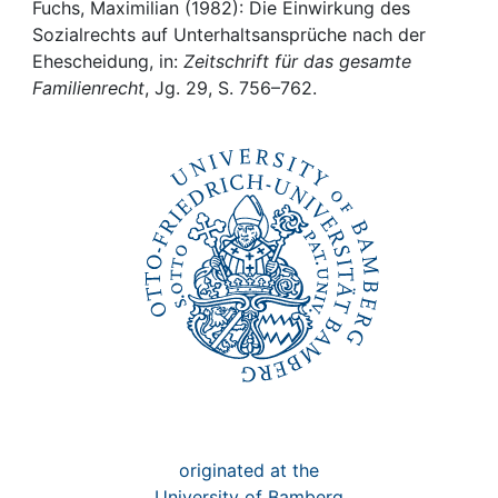
Awards
Fuchs, Maximilian (1982): Die Einwirkung des
Sozialrechts auf Unterhaltsansprüche nach der
My FIS
Ehescheidung, in:
Zeitschrift für das gesamte
Familienrecht
, Jg. 29, S. 756–762.
Help
originated at the
University of Bamberg