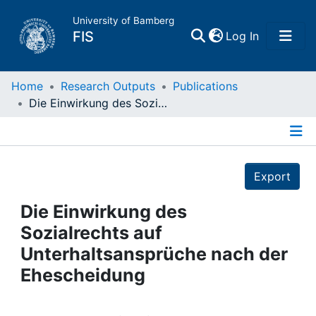
University of Bamberg
(current)
FIS
Log In
Home
Home
Research Outputs
Publications
Die Einwirkung des Sozialrechts auf Unterhaltsansprüche nach der Ehescheidung
Publications
Details
Research Data
Export
Projects
Die Einwirkung des
Sozialrechts auf
People
Unterhaltsansprüche nach der
Ehescheidung
Institutions