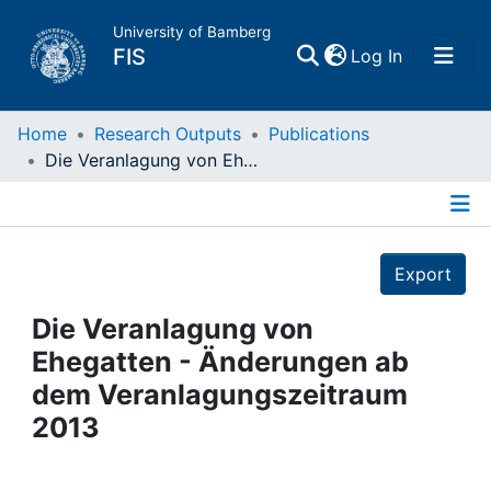
University of Bamberg
(current)
FIS
Log In
Home
Home
Research Outputs
Publications
Die Veranlagung von Ehegatten - Änderungen ab dem Veranlagungszeitraum 2013
Publications
Details
Research Data
Export
Projects
Die Veranlagung von
Ehegatten - Änderungen ab
People
dem Veranlagungszeitraum
2013
Institutions