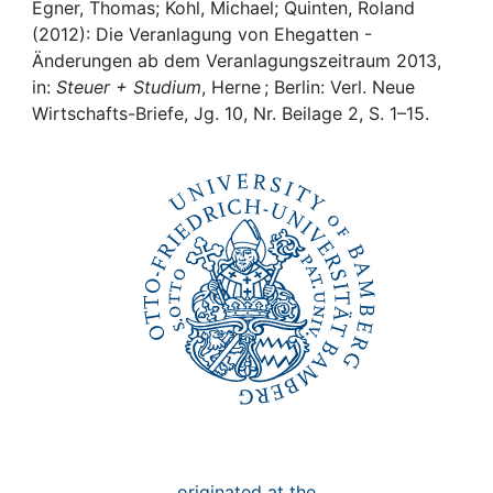
Awards
Egner, Thomas; Kohl, Michael; Quinten, Roland
(2012): Die Veranlagung von Ehegatten -
My FIS
Änderungen ab dem Veranlagungszeitraum 2013,
in:
Steuer + Studium
, Herne ; Berlin: Verl. Neue
Wirtschafts-Briefe, Jg. 10, Nr. Beilage 2, S. 1–15.
Help
originated at the