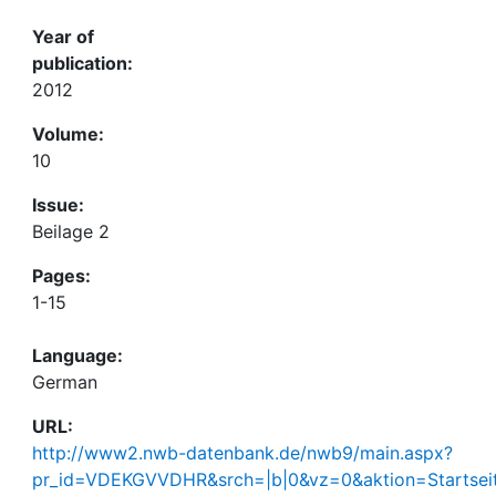
Year of
publication:
2012
Volume:
10
Issue:
Beilage 2
Pages:
1-15
Language:
German
URL:
http://www2.nwb-datenbank.de/nwb9/main.aspx?
pr_id=VDEKGVVDHR&srch=|b|0&vz=0&aktion=Startseit