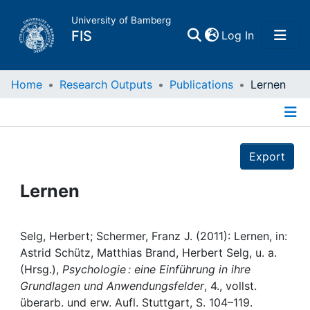
University of Bamberg
(current)
FIS
Log In
Home
Home
Research Outputs
Publications
Lernen
Publications
Details
Export
Research Data
Lernen
Projects
People
Selg, Herbert; Schermer, Franz J. (2011): Lernen, in:
Astrid Schütz, Matthias Brand, Herbert Selg, u. a.
(Hrsg.),
Psychologie : eine Einführung in ihre
Institutions
Grundlagen und Anwendungsfelder
, 4., vollst.
überarb. und erw. Aufl. Stuttgart, S. 104–119.