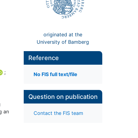
originated at the
University of Bamberg
Reference
;
No FIS full text/file
Question on publication
g
g an
Contact the FIS team