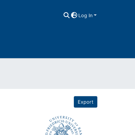
Log In
Export