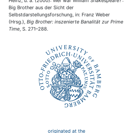
Awards
Heinz; u. a. (2000): Wer war William Shakespeare? :
Big Brother aus der Sicht der
Selbstdarstellungsforschung, in: Franz Weber
My FIS
(Hrsg.),
Big Brother: inszenierte Banalität zur Prime
Time
, S. 271–288.
Help
originated at the