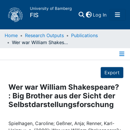
University of Bamberg
(current)
FIS
Log In
Home
Home
Research Outputs
Publications
Wer war William Shakespeare? : Big Brother aus der Sicht der Selbstdarstellungsforschung
Publications
Details
Research Data
Export
Projects
Wer war William Shakespeare?
: Big Brother aus der Sicht der
People
Selbstdarstellungsforschung
Institutions
Spielhagen, Caroline; Geßner, Anja; Renner, Karl-