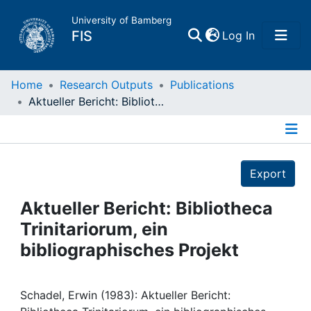
University of Bamberg
(current)
FIS
Log In
Home
Home
Research Outputs
Publications
Aktueller Bericht: Bibliotheca Trinitariorum, ein bibliographisches Projekt
Publications
Details
Research Data
Export
Projects
Aktueller Bericht: Bibliotheca
Trinitariorum, ein
People
bibliographisches Projekt
Institutions
Schadel, Erwin (1983): Aktueller Bericht: