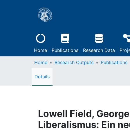
Home
Publications
Research Data
Proj
Home
Research Outputs
Publications
Details
Lowell Field, George
Liberalismus: Ein n