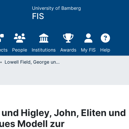
University of Bamberg
FIS
ects
People
Institutions
Awards
My FIS
Help
Lowell Field, George und Higley, John, Eliten und Liberalismus: Ein neues Modell zur geschichtlichen Entwicklung der Abhängigkeit von Eliten und Nichteliten: Zusammenhänge, Möglichkeiten, Verpflichtungen: Opladen, 1983
 und Higley, John, Eliten und
eues Modell zur