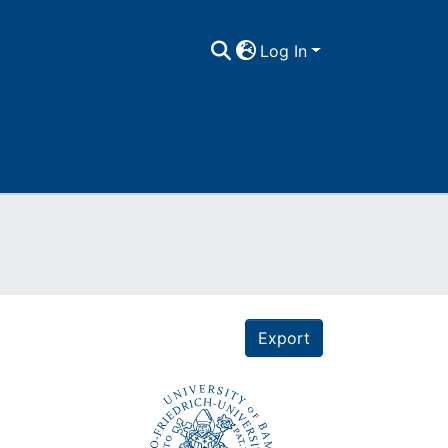
Log In
Export