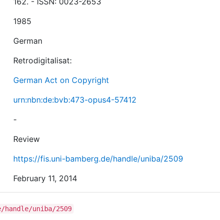
162. - ISSN: 0023-2653
1985
German
Retrodigitalisat:
German Act on Copyright
urn:nbn:de:bvb:473-opus4-57412
-
Review
https://fis.uni-bamberg.de/handle/uniba/2509
February 11, 2014
e/handle/uniba/2509