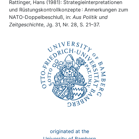
Awards
Rattinger, Hans (1981): Strategieinterpretationen
und Rüstungskontrollkonzepte : Anmerkungen zum
My FIS
NATO-Doppelbeschluß, in:
Aus Politik und
Zeitgeschichte
, Jg. 31, Nr. 28, S. 21–37.
Help
originated at the
University of Bamberg