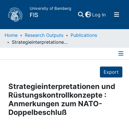
University of Bamberg
(current)
FIS
Log In
Home
Home
Research Outputs
Publications
Strategieinterpretationen und Rüstungskontrollkonzepte : Anmerkungen zum NATO-Doppelbeschluß
Publications
Details
Research Data
Export
Projects
Strategieinterpretationen und
Rüstungskontrollkonzepte :
People
Anmerkungen zum NATO-
Doppelbeschluß
Institutions