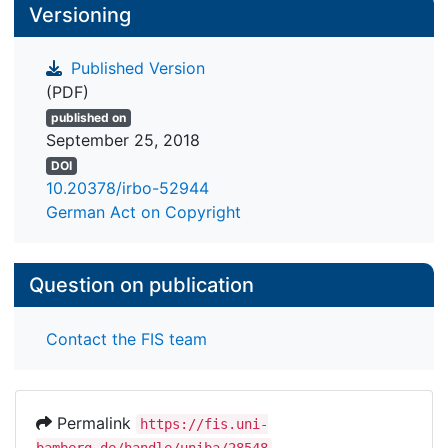
Versioning
Published Version
(PDF)
published on
September 25, 2018
DOI
10.20378/irbo-52944
German Act on Copyright
Question on publication
Contact the FIS team
Permalink
https://fis.uni-
bamberg.de/handle/uniba/28548