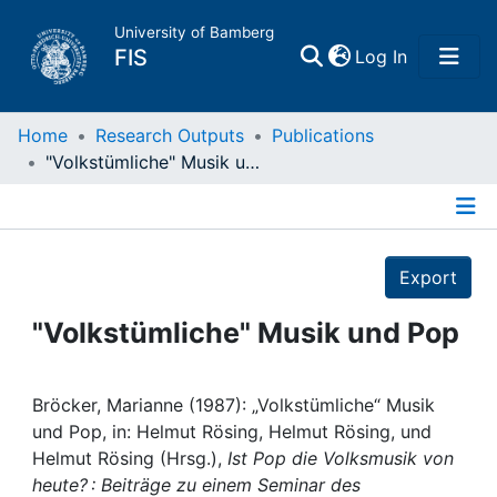
University of Bamberg
(current)
FIS
Log In
Home
Home
Research Outputs
Publications
"Volkstümliche" Musik und Pop
Publications
Details
Research Data
Export
Projects
"Volkstümliche" Musik und Pop
People
Bröcker, Marianne (1987): „Volkstümliche“ Musik
und Pop, in: Helmut Rösing, Helmut Rösing, und
Institutions
Helmut Rösing (Hrsg.),
Ist Pop die Volksmusik von
heute? : Beiträge zu einem Seminar des