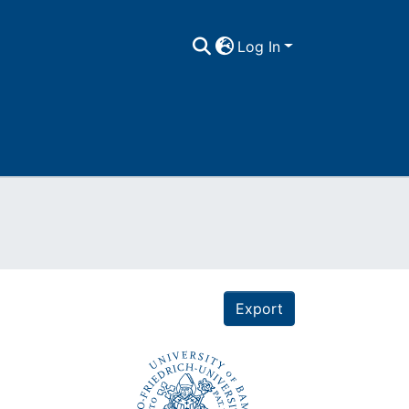
Log In
Export