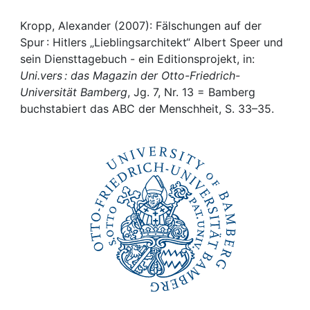
Awards
Kropp, Alexander (2007): Fälschungen auf der
My FIS
Spur : Hitlers „Lieblingsarchitekt“ Albert Speer und
sein Diensttagebuch - ein Editionsprojekt, in:
Help
Uni.vers : das Magazin der Otto-Friedrich-
Universität Bamberg
, Jg. 7, Nr. 13 = Bamberg
buchstabiert das ABC der Menschheit, S. 33–35.