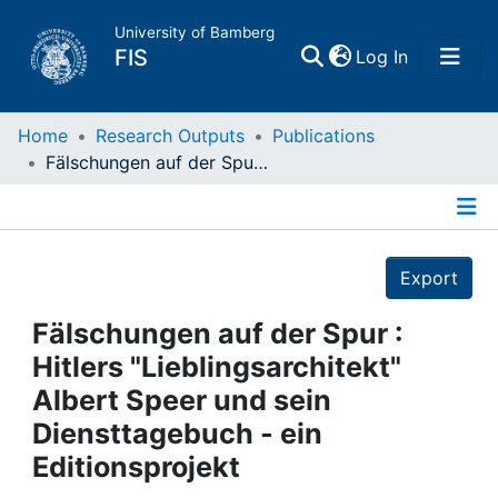
University of Bamberg
(current)
FIS
Log In
Home
Home
Research Outputs
Publications
Fälschungen auf der Spur : Hitlers "Lieblingsarchitekt" Albert Speer und sein Diensttagebuch - ein Editionsprojekt
Publications
Details
Research Data
Export
Projects
Fälschungen auf der Spur :
Hitlers "Lieblingsarchitekt"
People
Albert Speer und sein
Diensttagebuch - ein
Institutions
Editionsprojekt