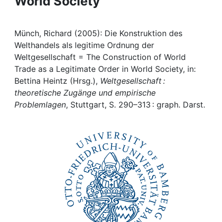
World Society
Awards
My FIS
Münch, Richard (2005): Die Konstruktion des
Welthandels als legitime Ordnung der
Help
Weltgesellschaft = The Construction of World
Trade as a Legitimate Order in World Society, in:
Bettina Heintz (Hrsg.),
Weltgesellschaft :
theoretische Zugänge und empirische
Problemlagen
, Stuttgart, S. 290–313 : graph. Darst.