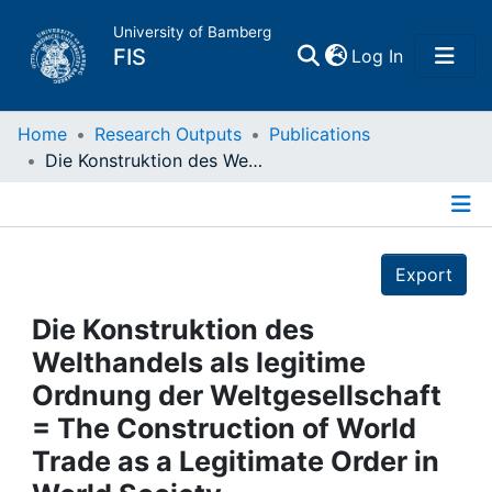
University of Bamberg
(current)
FIS
Log In
Home
Home
Research Outputs
Publications
Die Konstruktion des Welthandels als legitime Ordnung der Weltgesellschaft = The Construction of World Trade as a Legitimate Order in World Society
Publications
Details
Research Data
Export
Projects
Die Konstruktion des
Welthandels als legitime
People
Ordnung der Weltgesellschaft
= The Construction of World
Institutions
Trade as a Legitimate Order in