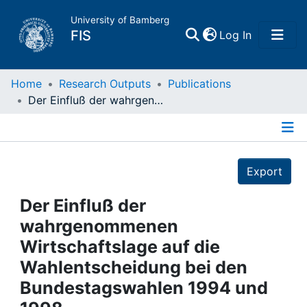
University of Bamberg
(current)
FIS
Log In
Home
Home
Research Outputs
Publications
Der Einfluß der wahrgenommenen Wirtschaftslage auf die Wahlentscheidung bei den Bundestagswahlen 1994 und 1998
Publications
Details
Research Data
Export
Projects
Der Einfluß der
wahrgenommenen
People
Wirtschaftslage auf die
Wahlentscheidung bei den
Institutions
Bundestagswahlen 1994 und