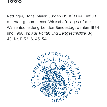
1998
Awards
My FIS
Rattinger, Hans; Maier, Jürgen (1998): Der Einfluß
der wahrgenommenen Wirtschaftslage auf die
Help
Wahlentscheidung bei den Bundestagswahlen 1994
und 1998, in:
Aus Politik und Zeitgeschichte
, Jg.
48, Nr. B 52, S. 45–54.