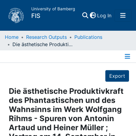
University of Bamberg
(current)
FIS
Log In
Home
Home
Research Outputs
Publications
Die ästhetische Produktivkraft des Phantastischen und des Wahnsinns im Werk Wolfgang Rihms - Spuren von Antonin Artaud und Heiner Müller ; Vortrag am 14. September in der Alten Oper Frankfurt
Publications
Details
Research Data
Export
Projects
Die ästhetische Produktivkraft
des Phantastischen und des
People
Wahnsinns im Werk Wolfgang
Rihms - Spuren von Antonin
Institutions
Artaud und Heiner Müller ;