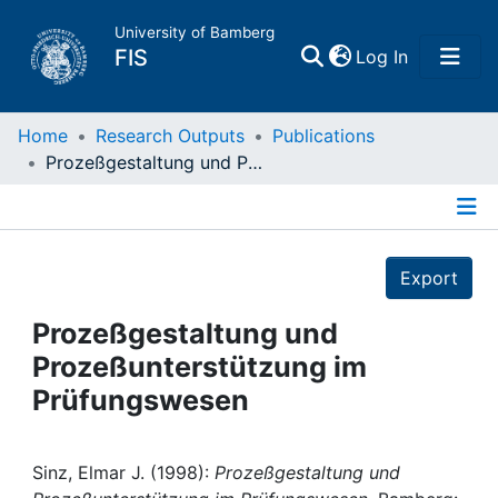
University of Bamberg
(current)
FIS
Log In
Home
Home
Research Outputs
Publications
Prozeßgestaltung und Prozeßunterstützung im Prüfungswesen
Publications
Details
Research Data
Export
Projects
Prozeßgestaltung und
Prozeßunterstützung im
People
Prüfungswesen
Institutions
Sinz, Elmar J. (1998):
Prozeßgestaltung und