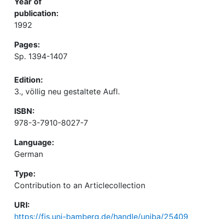
Year of
publication:
1992
Pages:
Sp. 1394-1407
Edition:
3., völlig neu gestaltete Aufl.
ISBN:
978-3-7910-8027-7
Language:
German
Type:
Contribution to an Articlecollection
URI:
https://fis.uni-bamberg.de/handle/uniba/25409