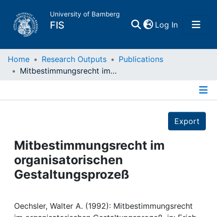
University of Bamberg
(current)
FIS
Log In
Home
Home
Research Outputs
Publications
Mitbestimmungsrecht im organisatorischen Gestaltungsprozeß
Publications
Details
Research Data
Export
Projects
Mitbestimmungsrecht im
organisatorischen
People
Gestaltungsprozeß
Institutions
Oechsler, Walter A. (1992): Mitbestimmungsrecht