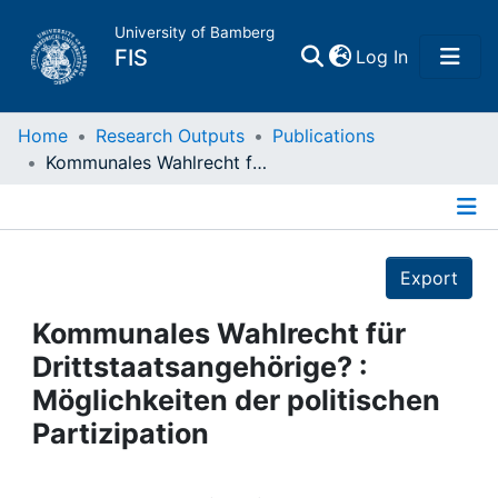
University of Bamberg
(current)
FIS
Log In
Home
Home
Research Outputs
Publications
Kommunales Wahlrecht für Drittstaatsangehörige? : Möglichkeiten der politischen Partizipation
Publications
Details
Research Data
Export
Projects
Kommunales Wahlrecht für
Drittstaatsangehörige? :
People
Möglichkeiten der politischen
Partizipation
Institutions