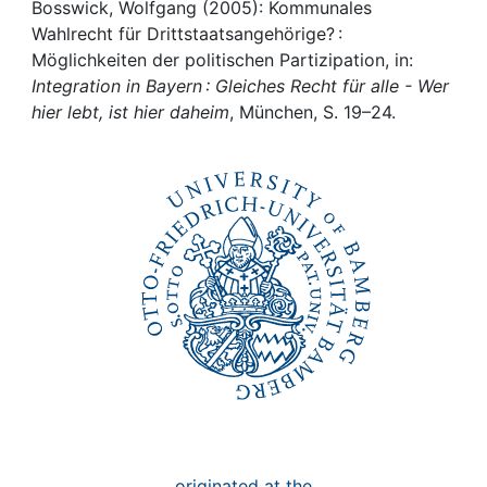
Awards
Bosswick, Wolfgang (2005): Kommunales
Wahlrecht für Drittstaatsangehörige? :
My FIS
Möglichkeiten der politischen Partizipation, in:
Integration in Bayern : Gleiches Recht für alle - Wer
hier lebt, ist hier daheim
, München, S. 19–24.
Help
originated at the