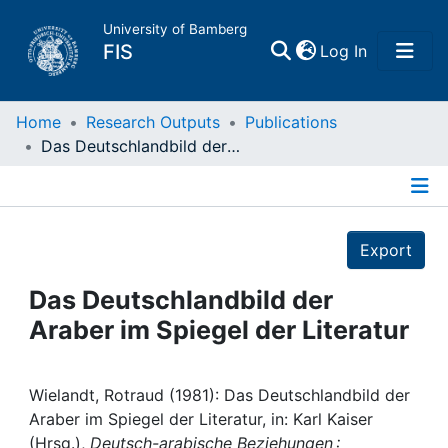
University of Bamberg
(current)
FIS
Log In
Home
Home
Research Outputs
Publications
Das Deutschlandbild der Araber im Spiegel der Literatur
Publications
Details
Research Data
Export
Projects
Das Deutschlandbild der
Araber im Spiegel der Literatur
People
Institutions
Wielandt, Rotraud (1981): Das Deutschlandbild der
Araber im Spiegel der Literatur, in: Karl Kaiser
(Hrsg.),
Deutsch-arabische Beziehungen :