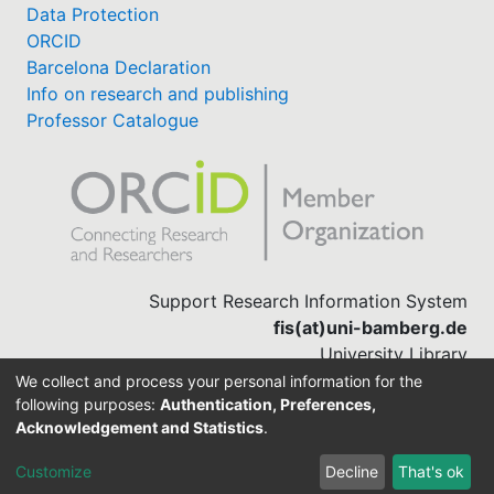
Data Protection
ORCID
Barcelona Declaration
Info on research and publishing
Professor Catalogue
Support Research Information System
fis(at)uni-bamberg.de
University Library
(0951) 863-1568
We collect and process your personal information for the
following purposes:
Authentication, Preferences,
Acknowledgement and Statistics
.
Built with
DSpace-CRIS software
Customize
Decline
That's ok
Cookie settings