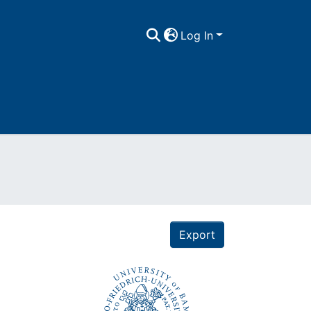
Log In
Export