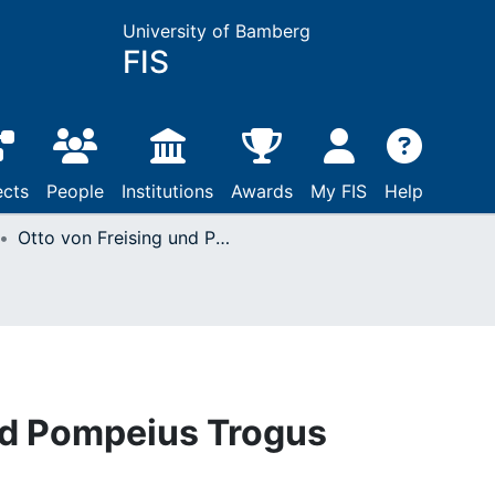
University of Bamberg
FIS
ects
People
Institutions
Awards
My FIS
Help
Otto von Freising und Pompeius Trogus
nd Pompeius Trogus