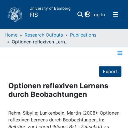
University of Bamberg
(current)
FIS
Log In
Home
Home
Research Outputs
Publications
Optionen reflexiven Lernens durch Beobachtungen
Publications
Details
Research Data
Export
Projects
Optionen reflexiven Lernens
durch Beobachtungen
People
Institutions
Rahm, Sibylle; Lunkenbein, Martin (2008): Optionen
reflexiven Lernens durch Beobachtungen, in:
Beiträge zur Lehrerbildung : BzL ; Zeitschrift zu