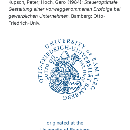
Awards
Kupsch, Peter; Hoch, Gero (1984):
Steueroptimale
Gestaltung einer vorweggenommenen Erbfolge bei
My FIS
gewerblichen Unternehmen
, Bamberg: Otto-
Friedrich-Univ.
Help
originated at the
University of Bamberg