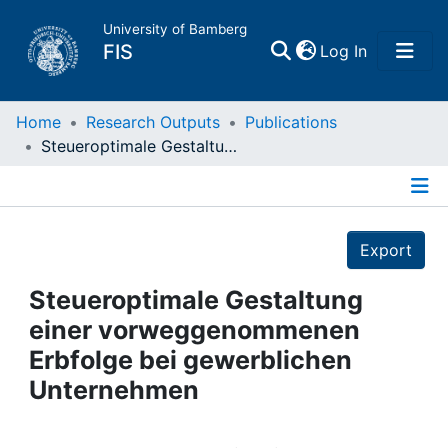
University of Bamberg
(current)
FIS
Log In
Home
Home
Research Outputs
Publications
Steueroptimale Gestaltung einer vorweggenommenen Erbfolge bei gewerblichen Unternehmen
Publications
Details
Research Data
Export
Projects
Steueroptimale Gestaltung
einer vorweggenommenen
People
Erbfolge bei gewerblichen
Unternehmen
Institutions