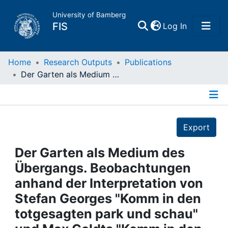
University of Bamberg
(current)
FIS
Log In
Home
Home
Research Outputs
Publications
Der Garten als Medium des Übergangs. Beobachtungen anhand der Interpretation von Stefan Georges "Komm in den totgesagten park und schau" und Max Goldts "Komm in den Garten"
Publications
Details
Research Data
Export
Projects
Der Garten als Medium des
Übergangs. Beobachtungen
People
anhand der Interpretation von
Stefan Georges "Komm in den
Institutions
totgesagten park und schau"