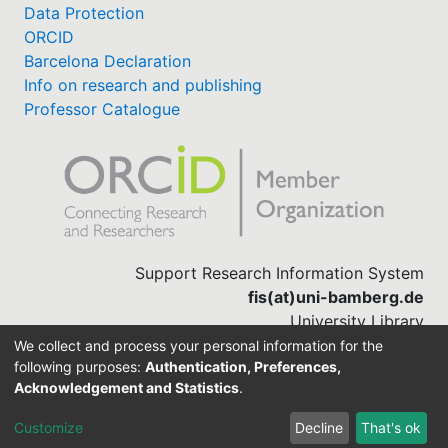
Data Protection
ORCID
Barcelona Declaration
Info on research and publishing
Professor Catalogue
Support Research Information System
fis(at)uni-bamberg.de
University Library
(0951) 863-1568
We collect and process your personal information for the
following purposes:
Authentication, Preferences,
Acknowledgement and Statistics
.
Built with
DSpace-CRIS software
Customize
Decline
That's ok
Cookie settings