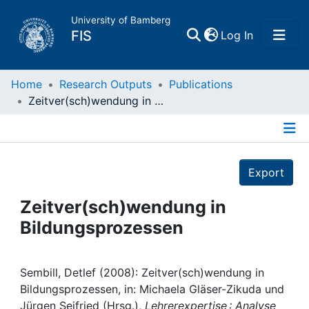
University of Bamberg
(current)
FIS
Log In
Home
Home
Research Outputs
Publications
Zeitver(sch)wendung in Bildungsprozessen
Publications
Details
Research Data
Export
Projects
Zeitver(sch)wendung in
Bildungsprozessen
People
Institutions
Sembill, Detlef (2008): Zeitver(sch)wendung in
Bildungsprozessen, in: Michaela Gläser-Zikuda und
Jürgen Seifried (Hrsg.),
Lehrerexpertise : Analyse