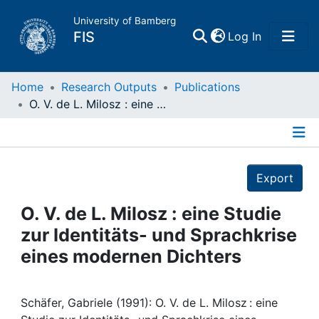
University of Bamberg
(current)
FIS
Log In
Home
Home
Research Outputs
Publications
O. V. de L. Milosz : eine Studie zur Identitäts- und Sprachkrise eines modernen Dichters
Publications
Details
Research Data
Export
Projects
O. V. de L. Milosz : eine Studie
zur Identitäts- und Sprachkrise
People
eines modernen Dichters
Institutions
Schäfer, Gabriele (1991): O. V. de L. Milosz : eine