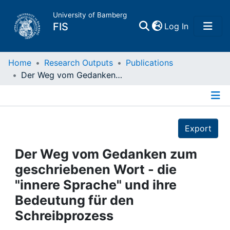
University of Bamberg
(current)
FIS
Log In
Home
Home
Research Outputs
Publications
Der Weg vom Gedanken zum geschriebenen Wort - die "innere Sprache" und ihre Bedeutung für den Schreibprozess
Publications
Details
Research Data
Export
Projects
Der Weg vom Gedanken zum
geschriebenen Wort - die
People
"innere Sprache" und ihre
Bedeutung für den
Institutions
Schreibprozess