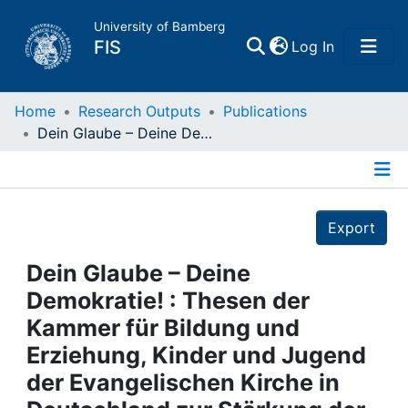
University of Bamberg
(current)
FIS
Log In
Home
Home
Research Outputs
Publications
Dein Glaube – Deine Demokratie! : Thesen der Kammer für Bildung und Erziehung, Kinder und Jugend der Evangelischen Kirche in Deutschland zur Stärkung der Demokratie
Publications
Details
Research Data
Export
Projects
Dein Glaube – Deine
Demokratie! : Thesen der
People
Kammer für Bildung und
Erziehung, Kinder und Jugend
Institutions
der Evangelischen Kirche in