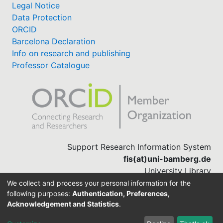
Legal Notice
Data Protection
ORCID
Barcelona Declaration
Info on research and publishing
Professor Catalogue
Support Research Information System
fis(at)uni-bamberg.de
University Library
(0951) 863-1568
We collect and process your personal information for the
following purposes:
Authentication, Preferences,
Acknowledgement and Statistics
.
Built with
DSpace-CRIS software